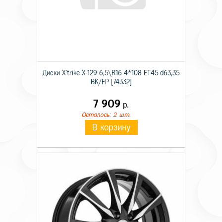
Диски X'trike X-129 6,5\R16 4*108 ET45 d63,35
BK/FP [74332]
7 909
р.
Осталось: 2 шт.
В корзину