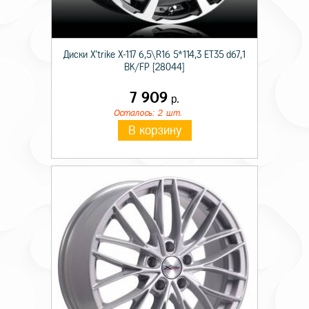
Диски X'trike X-117 6,5\R16 5*114,3 ET35 d67,1
BK/FP [28044]
7 909
р.
Осталось: 2 шт.
В корзину