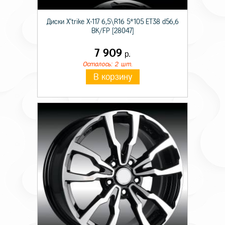
Диски X'trike X-117 6,5\R16 5*105 ET38 d56,6
BK/FP [28047]
7 909
р.
Осталось: 2 шт.
В корзину