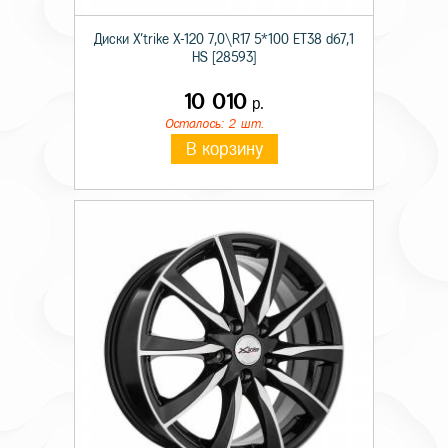
Диски X'trike X-120 7,0\R17 5*100 ET38 d67,1
HS [28593]
10 010
р.
Осталось: 2 шт.
В корзину