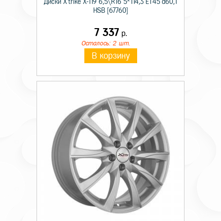
Диски X'trike X-119 6,5\R16 5*114,3 ET45 d60,1
HSB [67760]
7 337
р.
Осталось: 2 шт.
В корзину