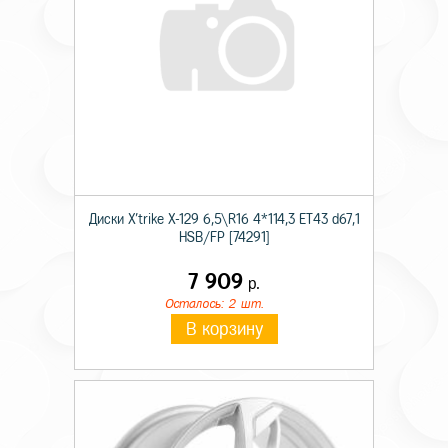
Диски X'trike X-129 6,5\R16 4*114,3 ET43 d67,1
HSB/FP [74291]
7 909
р.
Осталось: 2 шт.
В корзину