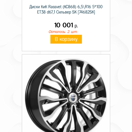
Диски КиК Rassvet (КС868) 6,5\R16 5*100
ET38 d67,1 Сильвер SK [74682SK]
10 001
р.
Осталось: 2 шт.
В корзину