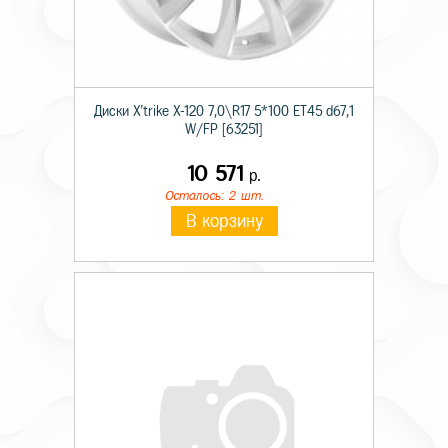
Диски X'trike X-120 7,0\R17 5*100 ET45 d67,1
W/FP [63251]
10 571
р.
Осталось: 2 шт.
В корзину