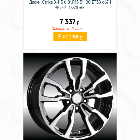
Диски X'trike X-115 6,0\R15 5*100 ET38 d67,1
BK/FP [13300AX]
7 337
р.
Осталось: 2 шт.
В корзину