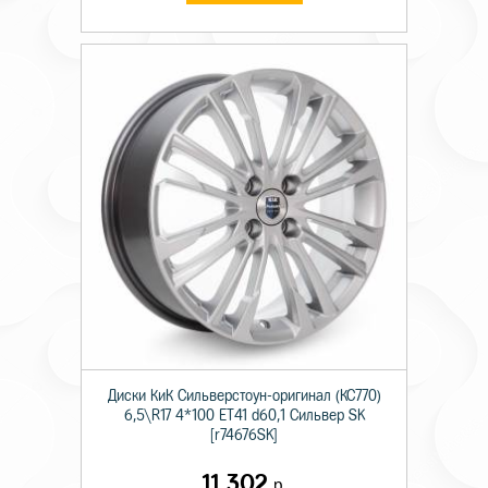
Диски КиК Сильверстоун-оригинал (КС770)
6,5\R17 4*100 ET41 d60,1 Сильвер SK
[r74676SK]
11 302
р.