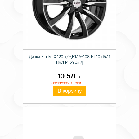
Диски X'trike X-120 7,0\R17 5*108 ET40 d67,1
BK/FP [29082]
10 571
р.
Осталось: 2 шт.
В корзину