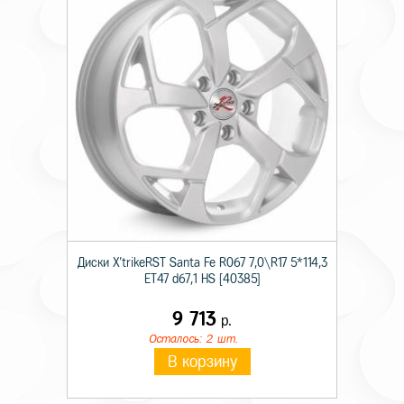
Диски X'trikeRST Santa Fe R067 7,0\R17 5*114,3
ET47 d67,1 HS [40385]
9 713
р.
Осталось: 2 шт.
В корзину