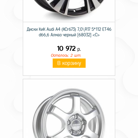
Диски КиК Audi A4 (КСr673) 7,0\R17 5*112 ET46
d66,6 Алмаз черный [68032] <С>
10 972
р.
Осталось: 2 шт.
В корзину