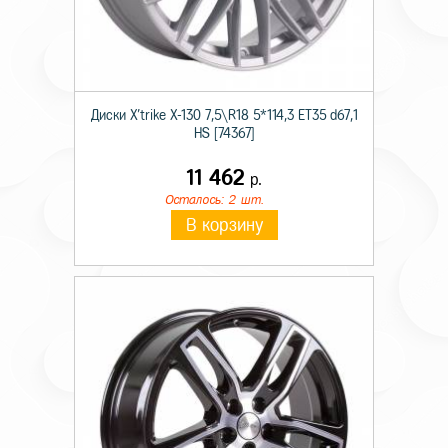
Диски X'trike X-130 7,5\R18 5*114,3 ET35 d67,1
HS [74367]
11 462
р.
Осталось: 2 шт.
В корзину