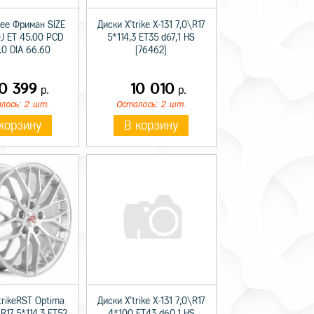
ree Фриман SIZE
Диски X'trike X-131 7,0\R17
0J ET 45.00 PCD
5*114,3 ET35 d67,1 HS
.0 DIA 66.60
[76462]
10 399
10 010
р.
р.
лось: 2 шт.
Осталось: 2 шт.
корзину
В корзину
trikeRST Optima
Диски X'trike X-131 7,0\R17
R17 5*114,3 ET52
4*100 ET43 d60,1 HS