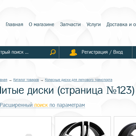
Главная
О магазине
Запчасти
Услуги
Доставка и 
Регистрация / Вход
авная
→
Каталог товаров
→
Колесные диски для легкового транспорта
Литые диски (страница №123)
Расширенный
поиск
по параметрам