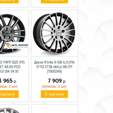
O Y4917 SIZE R15
Диски X'trike X-128 6,5\R16
 ET 48.00 PCD
5*112 ET38 d66,6 BK/FP
.0 DIA 54.10
[15002AX]
3 965
7 909
р.
р.
лось: 2 шт.
Осталось: 2 шт.
корзину
В корзину