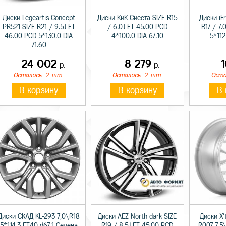
Диски Legeartis Concept
Диски КиК Сиеста SIZE R15
Диски iF
PR521 SIZE R21 / 9.5J ET
/ 6.0J ET 45.00 PCD
R17 / 7.
46.00 PCD 5*130.0 DIA
4*100.0 DIA 67.10
5*112
71.60
24 002
8 279
р.
р.
Осталось: 2 шт.
Осталось: 2 шт.
Оста
В корзину
В корзину
В 
Диски СКАД KL-293 7,0\R18
Диски AEZ North dark SIZE
Диски X'
5*114,3 ET40 d67,1 Селена
R19 / 8.5J ET 45.00 PCD
R007 7,5\