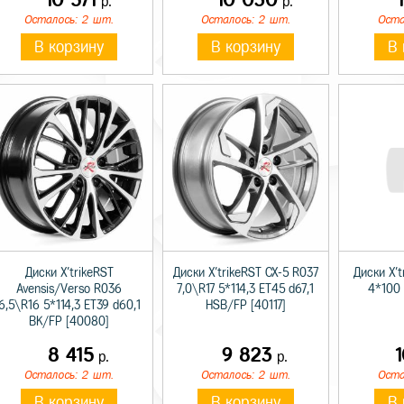
р.
р.
Осталось: 2 шт.
Осталось: 2 шт.
Оста
В корзину
В корзину
В 
Диски X'trikeRST
Диски X'trikeRST CX-5 R037
Диски X't
Avensis/Verso R036
7,0\R17 5*114,3 ET45 d67,1
4*100 
6,5\R16 5*114,3 ET39 d60,1
HSB/FP [40117]
BK/FP [40080]
8 415
9 823
р.
р.
Осталось: 2 шт.
Осталось: 2 шт.
Оста
В корзину
В корзину
В 