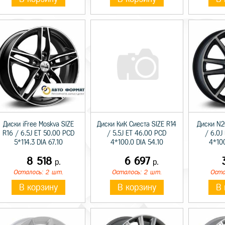
Диски iFree Moskva SIZE
Диски КиК Сиеста SIZE R14
Диски N2
R16 / 6.5J ET 50.00 PCD
/ 5.5J ET 46.00 PCD
/ 6.0J
5*114.3 DIA 67.10
4*100.0 DIA 54.10
4*100
8 518
6 697
р.
р.
Осталось: 2 шт.
Осталось: 2 шт.
Оста
В корзину
В корзину
В 