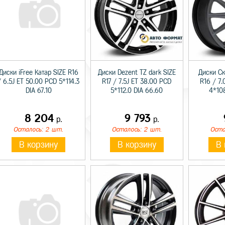
Диски iFree Катар SIZE R16
Диски Dezent TZ dark SIZE
Диски Ск
/ 6.5J ET 50.00 PCD 5*114.3
R17 / 7.5J ET 38.00 PCD
R16 / 7.
DIA 67.10
5*112.0 DIA 66.60
4*108
8 204
9 793
р.
р.
Осталось: 2 шт.
Осталось: 2 шт.
Оста
В корзину
В корзину
В 