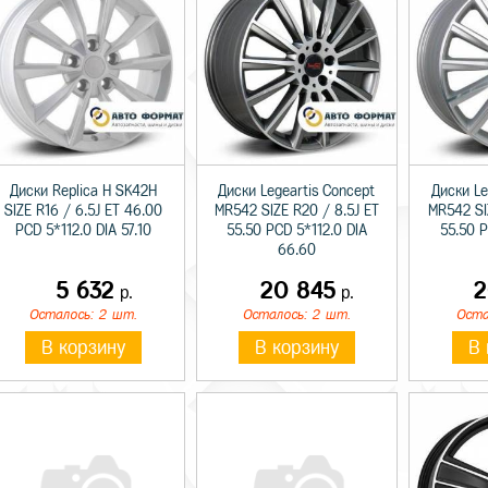
Диски Replica H SK42H
Диски Legeartis Concept
Диски Le
SIZE R16 / 6.5J ET 46.00
MR542 SIZE R20 / 8.5J ET
MR542 SI
PCD 5*112.0 DIA 57.10
55.50 PCD 5*112.0 DIA
55.50 P
66.60
5 632
20 845
2
р.
р.
Осталось: 2 шт.
Осталось: 2 шт.
Оста
В корзину
В корзину
В 