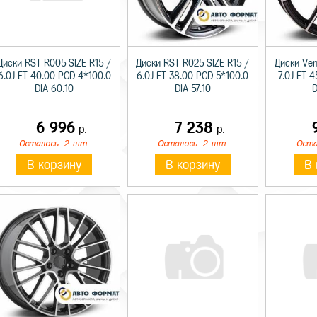
Диски RST R005 SIZE R15 /
Диски RST R025 SIZE R15 /
Диски Vent
6.0J ET 40.00 PCD 4*100.0
6.0J ET 38.00 PCD 5*100.0
7.0J ET 4
DIA 60.10
DIA 57.10
D
6 996
7 238
р.
р.
Осталось: 2 шт.
Осталось: 2 шт.
Оста
В корзину
В корзину
В 