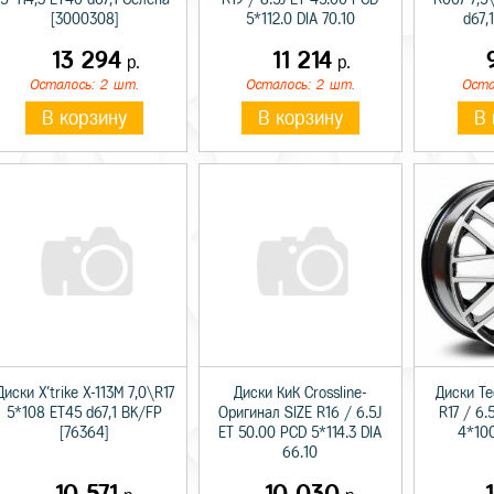
[3000308]
5*112.0 DIA 70.10
d67,
13 294
11 214
р.
р.
Осталось: 2 шт.
Осталось: 2 шт.
Оста
В корзину
В корзину
В 
Диски X'trike X-113M 7,0\R17
Диски КиК Crossline-
Диски Te
5*108 ET45 d67,1 BK/FP
Оригинал SIZE R16 / 6.5J
R17 / 6.
[76364]
ET 50.00 PCD 5*114.3 DIA
4*100
66.10
10 571
10 030