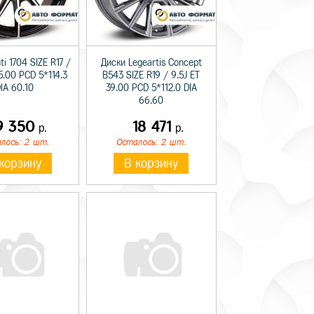
i 1704 SIZE R17 /
Диски Legeartis Concept
5.00 PCD 5*114.3
B543 SIZE R19 / 9.5J ET
IA 60.10
39.00 PCD 5*112.0 DIA
66.60
9 350
18 471
р.
р.
лось: 2 шт.
Осталось: 2 шт.
корзину
В корзину