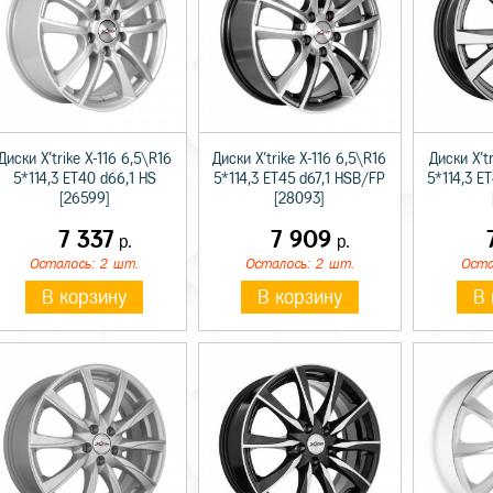
Диски X'trike X-116 6,5\R16
Диски X'trike X-116 6,5\R16
Диски X'tr
5*114,3 ET40 d66,1 HS
5*114,3 ET45 d67,1 HSB/FP
5*114,3 E
[26599]
[28093]
7 337
7 909
р.
р.
Осталось: 2 шт.
Осталось: 2 шт.
Оста
В корзину
В корзину
В 