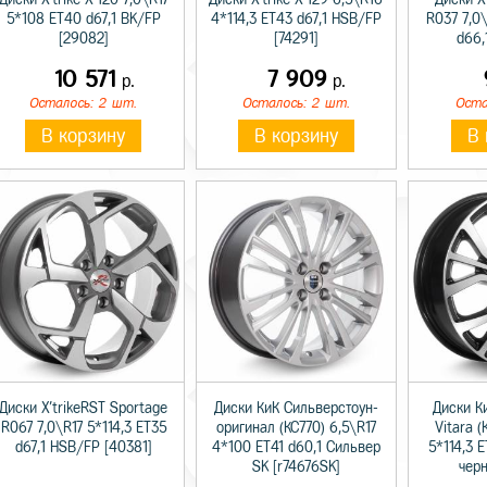
5*108 ET40 d67,1 BK/FP
4*114,3 ET43 d67,1 HSB/FP
R037 7,0\
[29082]
[74291]
d66,
10 571
7 909
р.
р.
Осталось: 2 шт.
Осталось: 2 шт.
Оста
В корзину
В корзину
В 
Диски X'trikeRST Sportage
Диски КиК Сильверстоун-
Диски К
R067 7,0\R17 5*114,3 ET35
оригинал (КС770) 6,5\R17
Vitara (
d67,1 HSB/FP [40381]
4*100 ET41 d60,1 Сильвер
5*114,3 
SK [r74676SK]
чер