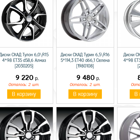
Диски СКАД Тулон 6,0\R15
Диски СКАД Турин 6,5\R16
Диски С
4*98 ET35 d58,6 Алмаз
5*114,3 ET40 d66,1 Селена
4*98 ET
[2030205]
[1980108]
[
9 220
9 480
р.
р.
Осталось: 2 шт.
Осталось: 2 шт.
Оста
В корзину
В корзину
В 