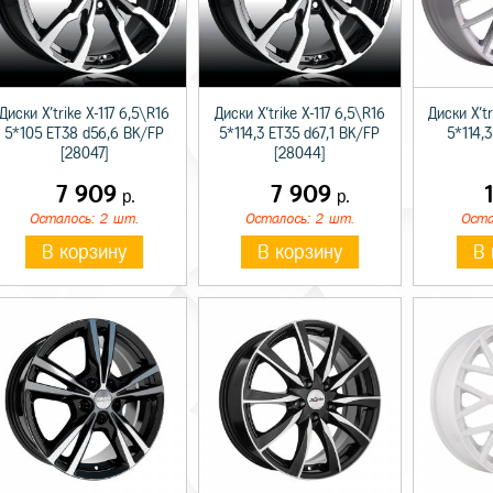
Диски X'trike X-117 6,5\R16
Диски X'trike X-117 6,5\R16
Диски X'tr
5*105 ET38 d56,6 BK/FP
5*114,3 ET35 d67,1 BK/FP
5*114,3
[28047]
[28044]
7 909
7 909
р.
р.
Осталось: 2 шт.
Осталось: 2 шт.
Оста
В корзину
В корзину
В 