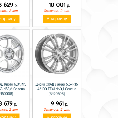
8 629
10 001
р.
р.
лось: 2 шт.
Осталось: 2 шт.
корзину
В корзину
АД Киото 6,0\R15
Диски СКАД Ламар 6,5\R16
8 d58,6 Селена
4*100 ET41 d60,1 Селена
2150008]
[3490508]
8 679
9 961
р.
р.
лось: 2 шт.
Осталось: 2 шт.
корзину
В корзину