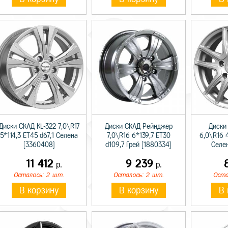
Диски СКАД KL-322 7,0\R17
Диски СКАД Рейнджер
Диски
5*114,3 ET45 d67,1 Селена
7,0\R16 6*139,7 ET30
6,0\R16 
[3360408]
d109,7 Грей [1880334]
Селе
11 412
9 239
р.
р.
Осталось: 2 шт.
Осталось: 2 шт.
Оста
В корзину
В корзину
В 