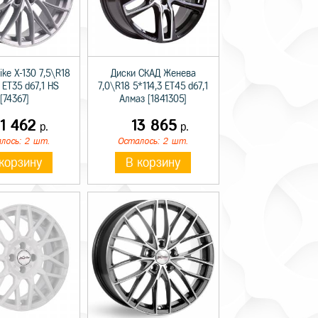
ike X-130 7,5\R18
Диски СКАД Женева
 ET35 d67,1 HS
7,0\R18 5*114,3 ET45 d67,1
[74367]
Алмаз [1841305]
11 462
13 865
р.
р.
лось: 2 шт.
Осталось: 2 шт.
корзину
В корзину