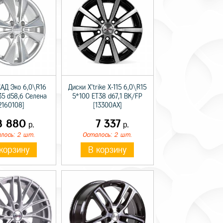
КАД Эко 6,0\R16
Диски X'trike X-115 6,0\R15
35 d58,6 Селена
5*100 ET38 d67,1 BK/FP
2160108]
[13300AX]
8 880
7 337
р.
р.
лось: 2 шт.
Осталось: 2 шт.
корзину
В корзину