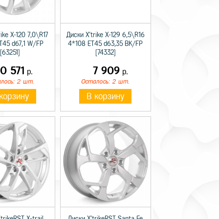
ike X-120 7,0\R17
Диски X'trike X-129 6,5\R16
T45 d67,1 W/FP
4*108 ET45 d63,35 BK/FP
[63251]
[74332]
10 571
7 909
р.
р.
лось: 2 шт.
Осталось: 2 шт.
корзину
В корзину
trikeRST X-trail
Диски X'trikeRST Santa Fe