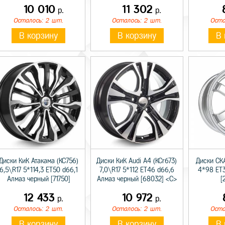
10 010
11 302
р.
р.
Осталось: 2 шт.
Осталось: 2 шт.
Оста
В корзину
В корзину
В 
Диски КиК Атакама (КС756)
Диски КиК Audi A4 (КСr673)
Диски СК
6,5\R17 5*114,3 ET50 d66,1
7,0\R17 5*112 ET46 d66,6
4*98 ET3
Алмаз черный [71750]
Алмаз черный [68032] <С>
[
12 433
10 972
р.
р.
Осталось: 2 шт.
Осталось: 2 шт.
Оста
В корзину
В корзину
В 