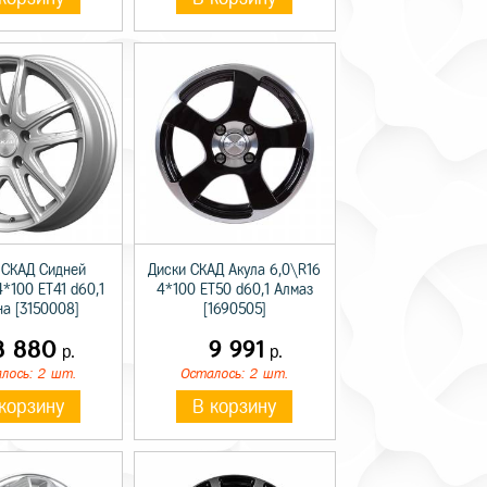
 СКАД Сидней
Диски СКАД Акула 6,0\R16
4*100 ET41 d60,1
4*100 ET50 d60,1 Алмаз
на [3150008]
[1690505]
8 880
9 991
р.
р.
лось: 2 шт.
Осталось: 2 шт.
корзину
В корзину