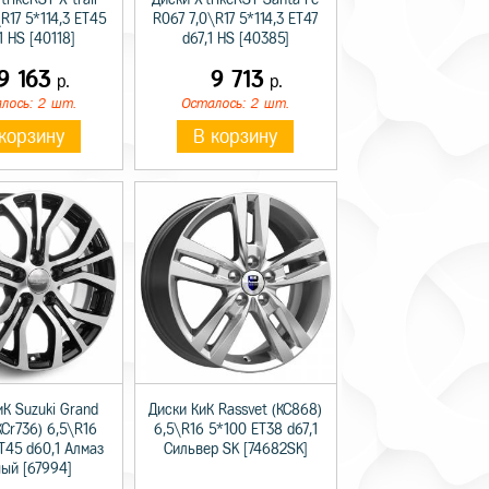
R17 5*114,3 ET45
R067 7,0\R17 5*114,3 ET47
1 HS [40118]
d67,1 HS [40385]
9 163
9 713
р.
р.
лось: 2 шт.
Осталось: 2 шт.
корзину
В корзину
иК Suzuki Grand
Диски КиК Rassvet (КС868)
КСr736) 6,5\R16
6,5\R16 5*100 ET38 d67,1
ET45 d60,1 Алмаз
Сильвер SK [74682SK]
ный [67994]