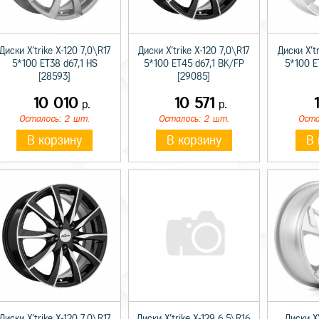
Диски X'trike X-120 7,0\R17
Диски X'trike X-120 7,0\R17
Диски X'tr
5*100 ET38 d67,1 HS
5*100 ET45 d67,1 BK/FP
5*100 E
[28593]
[29085]
10 010
10 571
р.
р.
Осталось: 2 шт.
Осталось: 2 шт.
Оста
В корзину
В корзину
В 
Диски X'trike X-120 7,0\R17
Диски X'trike X-129 6,5\R16
Диски X'