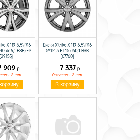
ike X-119 6,5\R16
Диски X'trike X-119 6,5\R16
T40 d66,1 HSB/FP
5*114,3 ET45 d60,1 HSB
[29155]
[67760]
7 909
7 337
р.
р.
лось: 2 шт.
Осталось: 2 шт.
корзину
В корзину