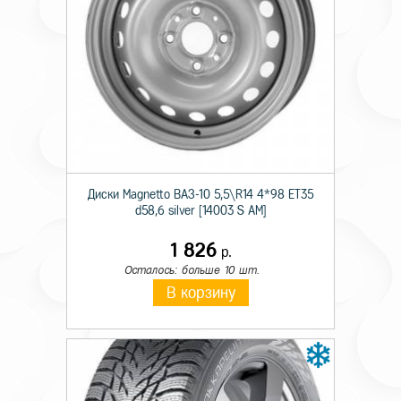
Технические характеристики
Происхождение
Импортная
Сезон резины
Зимняя
Диски Magnetto ВАЗ-10 5,5\R14 4*98 ET35
d58,6 silver [14003 S AM]
Диаметр
15
1 826
р.
Ширина
195
Осталось: больше 10 шт.
В корзину
Профиль
65
Шипы
Ш.
Индекс скорости
T