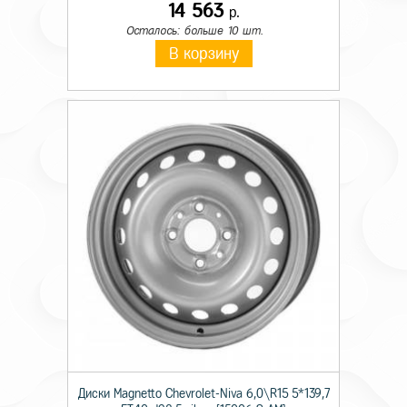
14 563
р.
Осталось: больше 10 шт.
В корзину
Диски Magnetto Chevrolet-Niva 6,0\R15 5*139,7