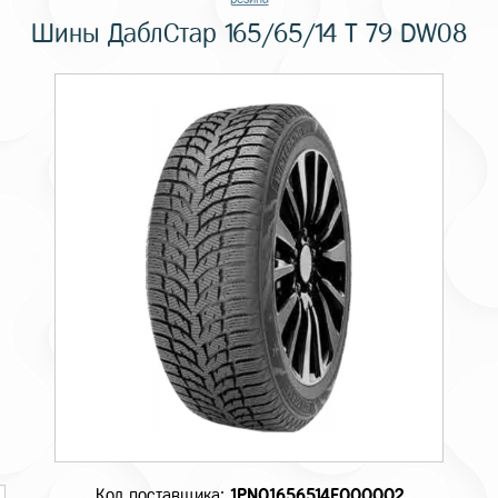
Шины ДаблСтар 165/65/14 T 79 DW08
Код поставщика:
1PN01656514E000002