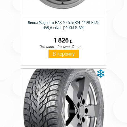
Сезон резины
Зимняя
Диаметр
14
Диски Magnetto ВАЗ-10 5,5\R14 4*98 ET35
Ширина
165
d58,6 silver [14003 S AM]
Профиль
65
1 826
р.
Осталось: больше 10 шт.
Шипы
н/ш.
В корзину
Индекс скорости
T
Индекс нагрузки
79