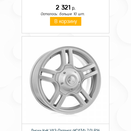
2 321
р.
Осталось: больше 10 шт.
В корзину
Диски КиК УАЗ-Патриот (КС434) 7,0\R16