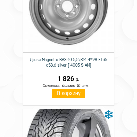
Технические характеристики
Происхождение
Отечественная
Сезон резины
Летняя
Диаметр
15
Диски Magnetto ВАЗ-10 5,5\R14 4*98 ET35
d58,6 silver [14003 S AM]
Ширина
195
1 826
р.
Профиль
70
Осталось: больше 10 шт.
Шипы
_
В корзину
Индекс скорости
N
Индекс нагрузки
104/102
Тип авто
C