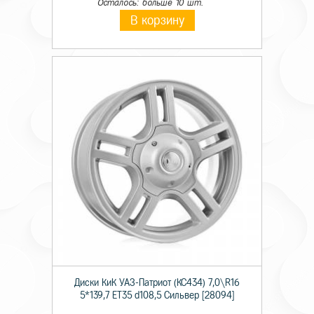
Осталось: больше 10 шт.
В корзину
Диски КиК УАЗ-Патриот (КС434) 7,0\R16
5*139,7 ET35 d108,5 Сильвер [28094]