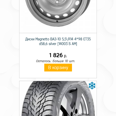
Технические характеристики
Происхождение
Импортная
Ширина
10.00
Тип конструкции
R
Диски Magnetto ВАЗ-10 5,5\R14 4*98 ET35
Диаметр
20
d58,6 silver [14003 S AM]
Ось
Ведущая M+S
1 826
р.
Осталось: больше 10 шт.
Камерность
TT
В корзину
Слойность
PR18
Индекс нагрузки
149/146
Индекс скорости
K