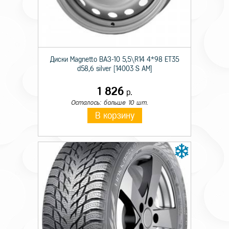
Технические характеристики
Диски Magnetto ВАЗ-10 5,5\R14 4*98 ET35
d58,6 silver [14003 S AM]
Происхождение
Отечественная
1 826
р.
Ширина
11
Осталось: больше 10 шт.
В корзину
Тип конструкции
R
Диаметр
22.5
Ось
Ведущая