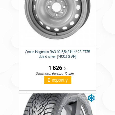
Технические характеристики
Происхождение
Отечественная
Диски Magnetto ВАЗ-10 5,5\R14 4*98 ET35
d58,6 silver [14003 S AM]
Ширина
385
1 826
р.
Профиль
65
Осталось: больше 10 шт.
Тип конструкции
R
В корзину
Диаметр
22.5
Индекс нагрузки
160
Индекс скорости
K