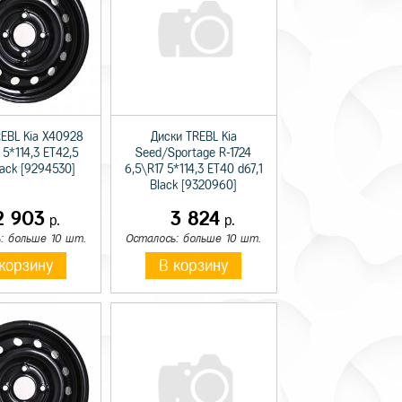
REBL Kia X40928
Диски TREBL Kia
 5*114,3 ET42,5
Seed/Sportage R-1724
lack [9294530]
6,5\R17 5*114,3 ET40 d67,1
Black [9320960]
2 903
3 824
р.
р.
: больше 10 шт.
Осталось: больше 10 шт.
корзину
В корзину