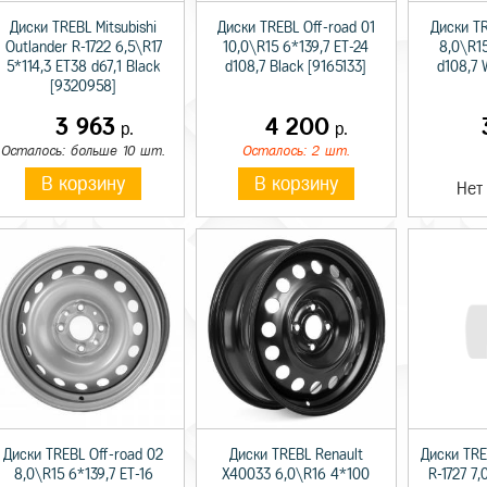
Диски TREBL Mitsubishi
Диски TREBL Off-road 01
Диски TR
Outlander R-1722 6,5\R17
10,0\R15 6*139,7 ET-24
8,0\R15
5*114,3 ET38 d67,1 Black
d108,7 Black [9165133]
d108,7 
[9320958]
3 963
4 200
р.
р.
Осталось: больше 10 шт.
Осталось: 2 шт.
В корзину
В корзину
Нет
Диски TREBL Off-road 02
Диски TREBL Renault
Диски TRE
8,0\R15 6*139,7 ET-16
X40033 6,0\R16 4*100
R-1727 7,