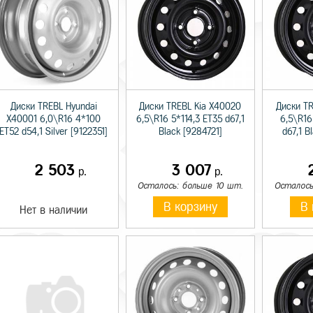
Диски TREBL Hyundai
Диски TREBL Kia X40020
Диски T
X40001 6,0\R16 4*100
6,5\R16 5*114,3 ET35 d67,1
6,5\R16
ET52 d54,1 Silver [9122351]
Black [9284721]
d67,1 B
2 503
3 007
р.
р.
Осталось: больше 10 шт.
Осталось
В корзину
В 
Нет в наличии