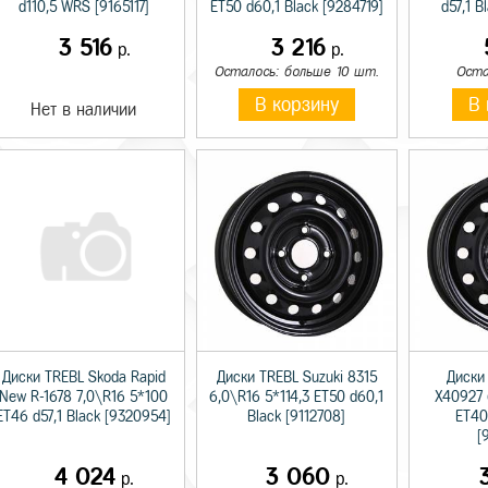
d110,5 WRS [9165117]
ET50 d60,1 Black [9284719]
d57,1 B
3 516
3 216
р.
р.
Осталось: больше 10 шт.
Оста
В корзину
В 
Нет в наличии
Диски TREBL Skoda Rapid
Диски TREBL Suzuki 8315
Диски
New R-1678 7,0\R16 5*100
6,0\R16 5*114,3 ET50 d60,1
X40927 
ET46 d57,1 Black [9320954]
Black [9112708]
ET40
[
4 024
3 060
р.
р.