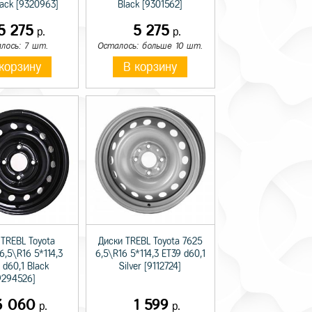
lack [9320963]
Black [9301562]
5 275
5 275
р.
р.
лось: 7 шт.
Осталось: больше 10 шт.
корзину
В корзину
 TREBL Toyota
Диски TREBL Toyota 7625
6,5\R16 5*114,3
6,5\R16 5*114,3 ET39 d60,1
 d60,1 Black
Silver [9112724]
9294526]
3 060
1 599
р.
р.