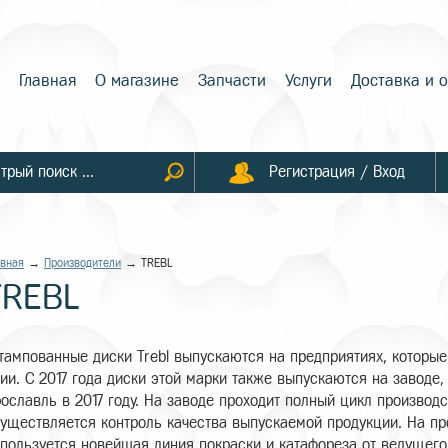
Главная
О магазине
Запчасти
Услуги
Доставка и 
Регистрация / Вход
авная
→
Производители
→ TREBL
TREBL
ампованные диски Trebl выпускаются на предприятиях, которые
ии. С 2017 года диски этой марки также выпускаются на заводе,
ославль в 2017 году. На заводе проходит полный цикл производс
уществляется контроль качества выпускаемой продукции. На пр
пользуется новейшая линия покраски и катафореза от ведущего