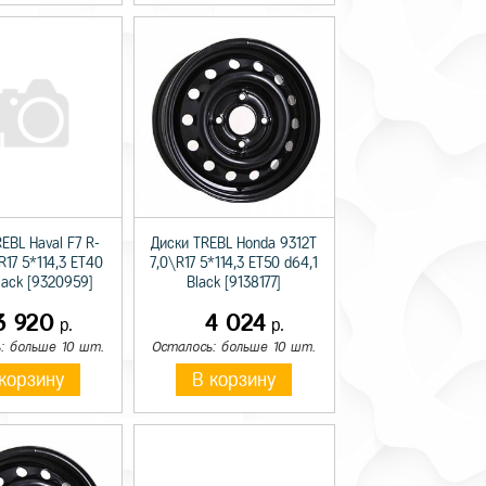
EBL Haval F7 R-
Диски TREBL Honda 9312T
R17 5*114,3 ET40
7,0\R17 5*114,3 ET50 d64,1
lack [9320959]
Black [9138177]
3 920
4 024
р.
р.
: больше 10 шт.
Осталось: больше 10 шт.
корзину
В корзину