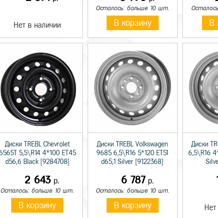
Осталось: больше 10 шт.
Осталось
В корзину
В 
Нет в наличии
Диски TREBL Chevrolet
Диски TREBL Volkswagen
Диски TR
6565T 5,5\R14 4*100 ET45
9685 6,5\R16 5*120 ET51
6,5\R16 4
d56,6 Black [9284708]
d65,1 Silver [9122368]
Silv
2 643
6 787
р.
р.
Осталось: больше 10 шт.
Осталось: больше 10 шт.
В корзину
В корзину
Нет