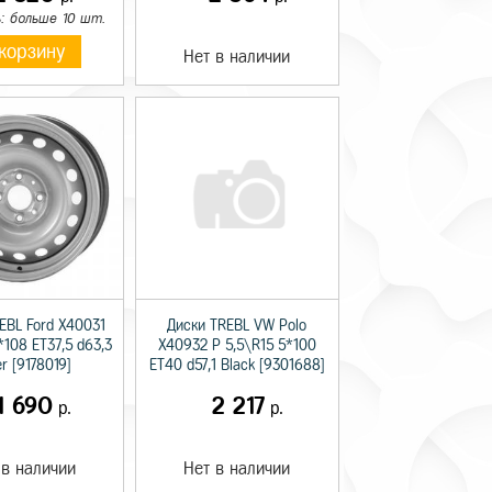
: больше 10 шт.
корзину
Нет в наличии
EBL Ford X40031
Диски TREBL VW Polo
*108 ET37,5 d63,3
X40932 P 5,5\R15 5*100
er [9178019]
ET40 d57,1 Black [9301688]
1 690
2 217
р.
р.
 в наличии
Нет в наличии