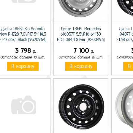
Диски TREBL Kia Sorento
Диски TREBL Mercedes
Диски T
New R-1728 7,0\R17 5*114,3
616037T 5,5\R16 6*130
9407T 6
ET47 d67,1 Black [9320964]
ET51 d84,1 Silver [9200493]
ET38 d67,
3 798
7 100
р.
р.
Осталось: больше 10 шт.
Осталось: больше 10 шт.
Осталось
В корзину
В корзину
В 