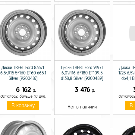
Диски TREBL Ford 8337T
Диски TREBL Ford 9197T
Диски TR
6,5\R15 5*160 ET60 d65,1
6,0\R16 6*180 ET109,5
1723 6,5\
Silver [9200487]
d138,8 Silver [9200489]
d64,1 B
6 162
3 476
р.
р.
Осталось: больше 10 шт.
Осталось
В корзину
В 
Нет в наличии