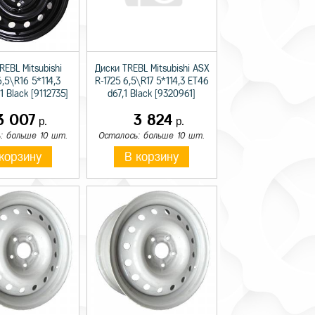
REBL Mitsubishi
Диски TREBL Mitsubishi ASX
,5\R16 5*114,3
R-1725 6,5\R17 5*114,3 ET46
1 Black [9112735]
d67,1 Black [9320961]
3 007
3 824
р.
р.
: больше 10 шт.
Осталось: больше 10 шт.
корзину
В корзину