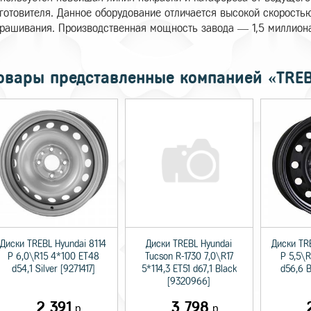
готовителя. Данное оборудование отличается высокой скорость
рашивания. Производственная мощность завода — 1,5 миллиона
овары представленные компанией «TRE
Диски TREBL Hyundai 8114
Диски TREBL Hyundai
Диски TR
P 6,0\R15 4*100 ET48
Tucson R-1730 7,0\R17
P 5,5\
d54,1 Silver [9271417]
5*114,3 ET51 d67,1 Black
d56,6 B
[9320966]
2 391
3 798
р.
р.