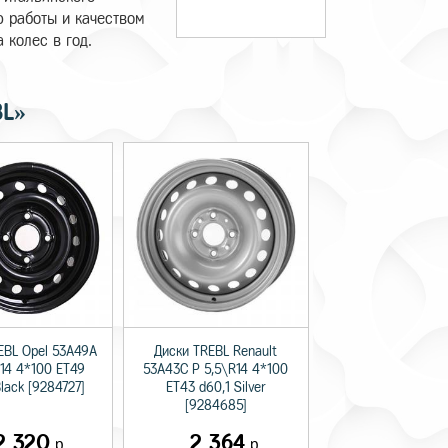
ю работы и качеством
 колес в год.
BL»
EBL Opel 53A49A
Диски TREBL Renault
R14 4*100 ET49
53A43C P 5,5\R14 4*100
lack [9284727]
ET43 d60,1 Silver
[9284685]
2 320
2 364
р.
р.