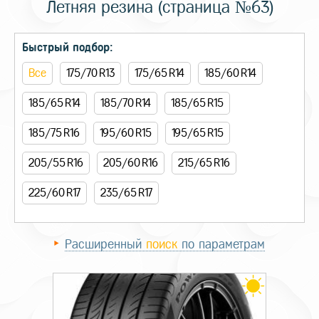
Летняя резина (страница №63)
Быстрый подбор:
Все
175/70 R13
175/65 R14
185/60 R14
185/65 R14
185/70 R14
185/65 R15
185/75 R16
195/60 R15
195/65 R15
205/55 R16
205/60 R16
215/65 R16
225/60 R17
235/65 R17
Расширенный
поиск
по параметрам