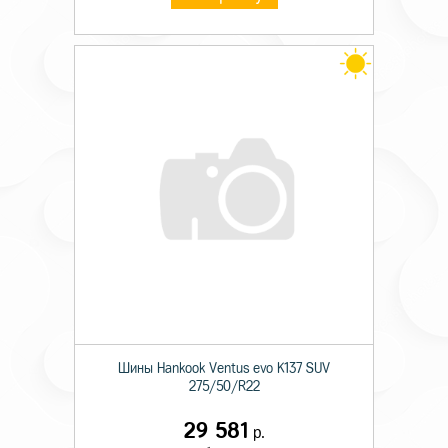
Шины Hankook Ventus evo K137 SUV
275/50/R22
29 581
р.