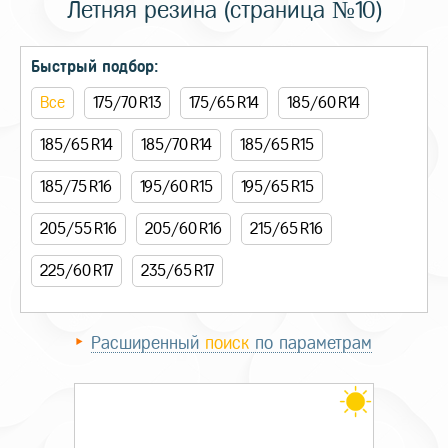
Летняя резина (страница №10)
Быстрый подбор:
Все
175/70 R13
175/65 R14
185/60 R14
185/65 R14
185/70 R14
185/65 R15
185/75 R16
195/60 R15
195/65 R15
205/55 R16
205/60 R16
215/65 R16
225/60 R17
235/65 R17
Расширенный
поиск
по параметрам