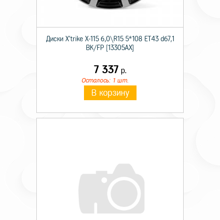
Диски X'trike X-115 6,0\R15 5*108 ET43 d67,1
BK/FP [13305AX]
7 337
р.
Осталось: 1 шт.
В корзину