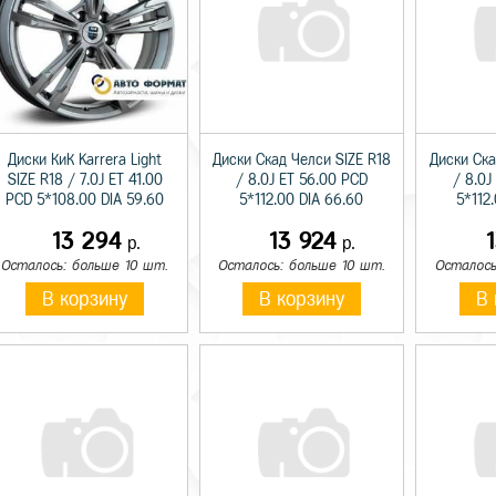
Диски КиК Karrera Light
Диски Скад Челси SIZE R18
Диски Ска
SIZE R18 / 7.0J ET 41.00
/ 8.0J ET 56.00 PCD
/ 8.0J
PCD 5*108.00 DIA 59.60
5*112.00 DIA 66.60
5*112
13 294
13 924
р.
р.
Осталось: больше 10 шт.
Осталось: больше 10 шт.
Осталось
В корзину
В корзину
В 