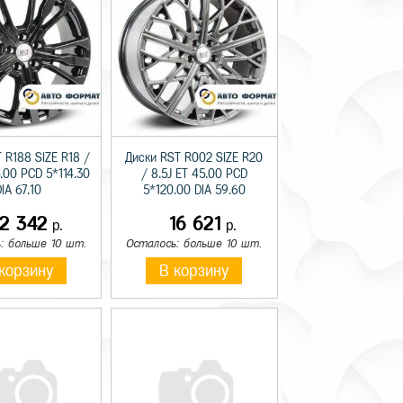
 R188 SIZE R18 /
Диски RST R002 SIZE R20
5.00 PCD 5*114.30
/ 8.5J ET 45.00 PCD
IA 67.10
5*120.00 DIA 59.60
12 342
16 621
р.
р.
: больше 10 шт.
Осталось: больше 10 шт.
корзину
В корзину