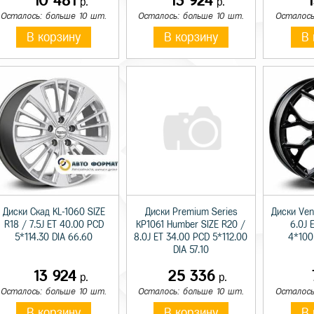
10 481
13 924
р.
р.
Осталось: больше 10 шт.
Осталось: больше 10 шт.
Осталось
В корзину
В корзину
В 
Диски Скад KL-1060 SIZE
Диски Premium Series
Диски Vent
R18 / 7.5J ET 40.00 PCD
КР1061 Humber SIZE R20 /
6.0J 
5*114.30 DIA 66.60
8.0J ET 34.00 PCD 5*112.00
4*100
DIA 57.10
13 924
25 336
р.
р.
Осталось: больше 10 шт.
Осталось: больше 10 шт.
Осталось
В корзину
В корзину
В 