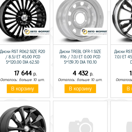
Диски RST R062 SIZE R20
Диски TREBL OFR-1 SIZE
Диски RST
/ 8.5J ET 45.00 PCD
R16 / 7.0J ET 0.00 PCD
7.0J ET 4
5*120.00 DIA 62.50
5*139.70 DIA 110.10
D
17 644
4 432
р.
р.
Осталось: больше 10 шт.
Осталось: больше 10 шт.
Осталось
В корзину
В корзину
В 