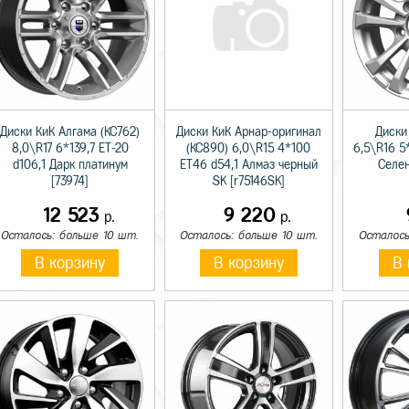
Диски КиК Алгама (КС762)
Диски КиК Арнар-оригинал
Диски
8,0\R17 6*139,7 ET-20
(КС890) 6,0\R15 4*100
6,5\R16 5
d106,1 Дарк платинум
ET46 d54,1 Алмаз черный
Селен
[73974]
SK [r75146SK]
12 523
9 220
р.
р.
Осталось: больше 10 шт.
Осталось: больше 10 шт.
Осталось
В корзину
В корзину
В 