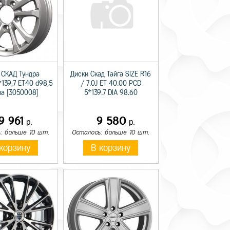
 СКАД Тундра
Диски Скад Тайга SIZE R16
*139,7 ET40 d98,5
/ 7.0J ET 40.00 PCD
а [3050008]
5*139.7 DIA 98.60
9 961
9 580
р.
р.
: больше 10 шт.
Осталось: больше 10 шт.
корзину
В корзину