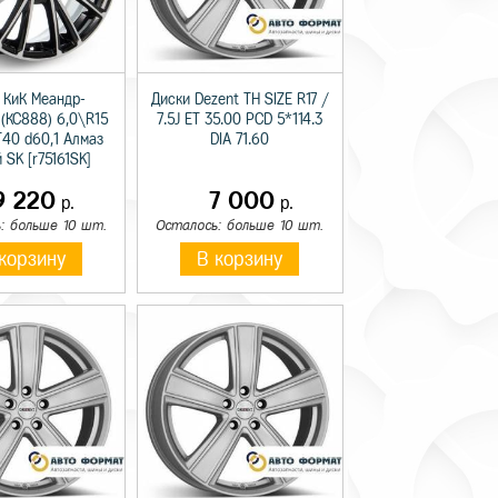
 КиК Меандр-
Диски Dezent TH SIZE R17 /
 (КС888) 6,0\R15
7.5J ET 35.00 PCD 5*114.3
T40 d60,1 Алмаз
DIA 71.60
 SK [r75161SK]
9 220
7 000
р.
р.
: больше 10 шт.
Осталось: больше 10 шт.
корзину
В корзину