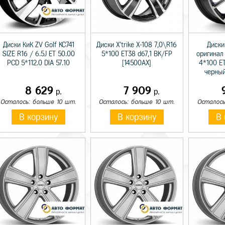
Диски КиК ZV Golf KC741
Диски X'trike X-108 7,0\R16
Диски
SIZE R16 / 6.5J ET 50.00
5*100 ET38 d67,1 BK/FP
оригинал
PCD 5*112.0 DIA 57.10
[14500AX]
4*100 E
черный
8 629
7 909
р.
р.
Осталось: больше 10 шт.
Осталось: больше 10 шт.
Осталось
В корзину
В корзину
В 