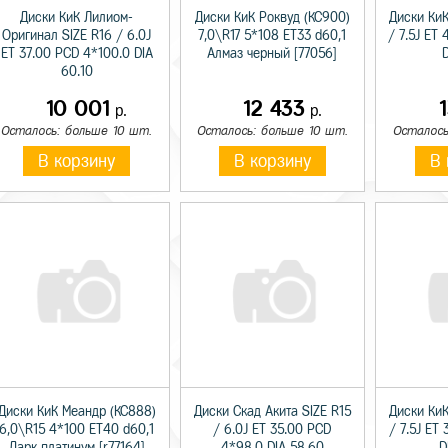
Диски КиК Лилиом-
Диски КиК Роквуд (КС900)
Диски КиК
Оригинал SIZE R16 / 6.0J
7,0\R17 5*108 ET33 d60,1
/ 7.5J ET 
ET 37.00 PCD 4*100.0 DIA
Алмаз черный [77056]
D
60.10
10 001
12 433
р.
р.
Осталось: больше 10 шт.
Осталось: больше 10 шт.
Осталось
В корзину
В корзину
В 
Диски КиК Меандр (КС888)
Диски Скад Акита SIZE R15
Диски КиК
6,0\R15 4*100 ET40 d60,1
/ 6.0J ET 35.00 PCD
/ 7.5J ET 
Дарк платинум [r77164]
4*98.0 DIA 58.60
D