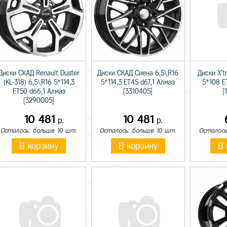
Диски СКАД Renault Duster
Диски СКАД Сиена 6,5\R16
Диски X'tr
(KL-318) 6,5\R16 5*114,3
5*114,3 ET45 d67,1 Алмаз
5*108 E
ET50 d66,1 Алмаз
[3310405]
[
[3290005]
10 481
10 481
р.
р.
Осталось: больше 10 шт.
Осталось: больше 10 шт.
Осталось
В корзину
В корзину
В 