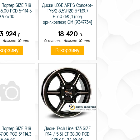
 Портер SIZE R18
Диски LEGE ARTIS Concept-
45.00 PCD 5*114.3
TY572 8,5\R20 6*139,7
IA 67.10
ET60 d95,1 (под
ориг.крепеж) GM [9347734]
13 924
18 420
р.
р.
: больше 10 шт.
Осталось: больше 10 шт.
корзину
В корзину
 Портер SIZE R18
Диски Tech Line 433 SIZE
37.00 PCD 5*114.3
R14 / 5.5J ET 38.00 PCD
IA 66.60
4*98.0 DIA 58.60