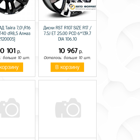
АД Тайга 7,0\R16
Диски RST R107 SIZE R17 /
ET40 d98,5 Алмаз
7.5J ET 25.00 PCD 6*139.7
2120005]
DIA 106.10
10 101
10 967
р.
р.
: больше 10 шт.
Осталось: больше 10 шт.
корзину
В корзину