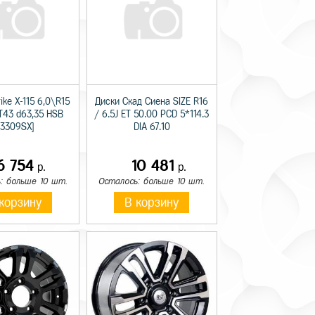
ike X-115 6,0\R15
Диски Скад Сиена SIZE R16
T43 d63,35 HSB
/ 6.5J ET 50.00 PCD 5*114.3
13309SX]
DIA 67.10
6 754
10 481
р.
р.
: больше 10 шт.
Осталось: больше 10 шт.
корзину
В корзину