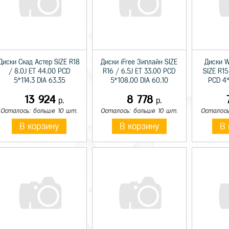
Диски Скад Астер SIZE R18
Диски iFree Зиплайн SIZE
Диски W
/ 8.0J ET 44.00 PCD
R16 / 6.5J ET 33.00 PCD
SIZE R15
5*114.3 DIA 63.35
5*108.00 DIA 60.10
PCD 4*
13 924
8 778
р.
р.
Осталось: больше 10 шт.
Осталось: больше 10 шт.
Осталось
В корзину
В корзину
В 