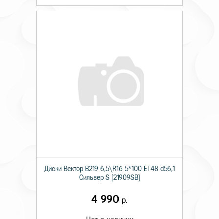
Диски Вектор В219 6,5\R16 5*100 ET48 d56,1
Сильвер S [21909SB]
4 990
р.