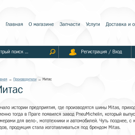
Главная
О магазине
Запчасти
Услуги
Доставка и 
Регистрация / Вход
авная
→
Производители
→ Митас
Митас
чало истории предприятия, где производятся шины Mitas, приход
енно тогда в Праге появился завод PneuMichelin, который выпу
мерами для вело-, мототехники и автомобилей. Чуть позднее, с
дов, продукция стала изготавливаться под брендом Mitas.