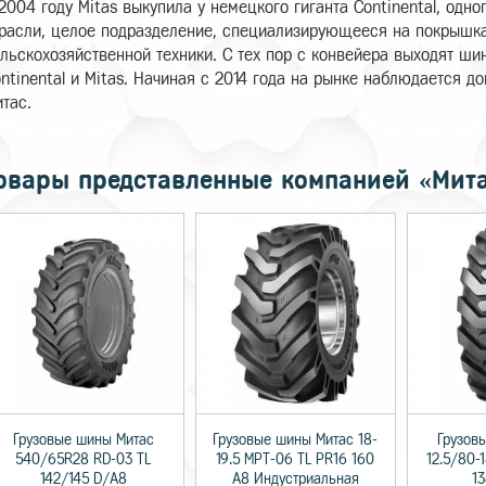
2004 году Mitas выкупила у немецкого гиганта Continental, одн
расли, целое подразделение, специализирующееся на покрышк
льскохозяйственной техники. С тех пор с конвейера выходят ши
ntinental и Mitas. Начиная с 2014 года на рынке наблюдается 
тас.
овары представленные компанией «Мит
Грузовые шины Митас
Грузовые шины Митас 18-
Грузов
540/65R28 RD-03 TL
19.5 MPT-06 TL PR16 160
12.5/80-
142/145 D/A8
A8 Индустриальная
1