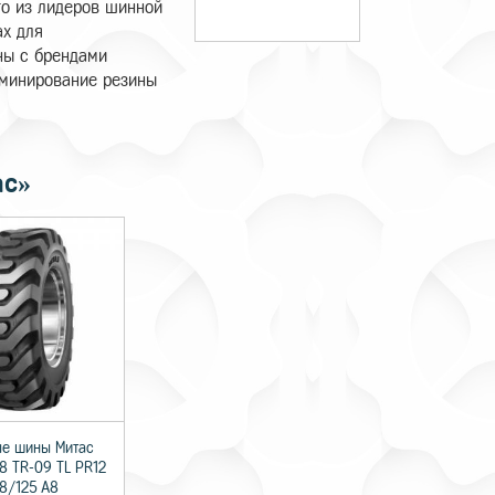
ого из лидеров шинной
ах для
ны с брендами
доминирование резины
ас»
ые шины Митас
18 TR-09 TL PR12
38/125 A8