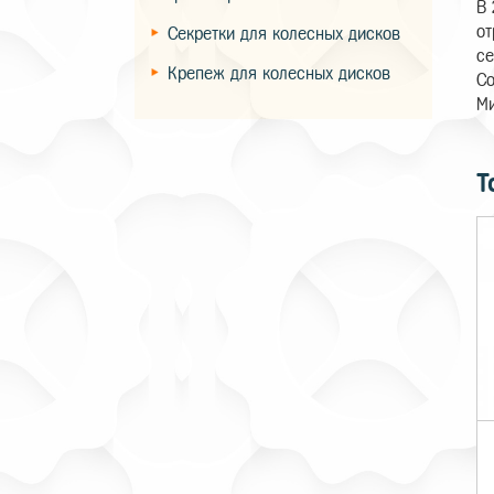
В 
от
Секретки для колесных дисков
се
Крепеж для колесных дисков
Co
Ми
Т