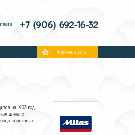
+7 (906) 692-16-32
оплата
Корзина пуста
ится на 1933 год.
скал шины с
 конца сороковых