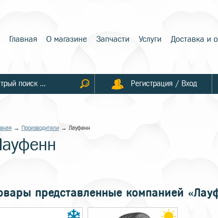
Главная
О магазине
Запчасти
Услуги
Доставка и 
Регистрация / Вход
авная
→
Производители
→ Лауфенн
Лауфенн
овары представленные компанией «Лау