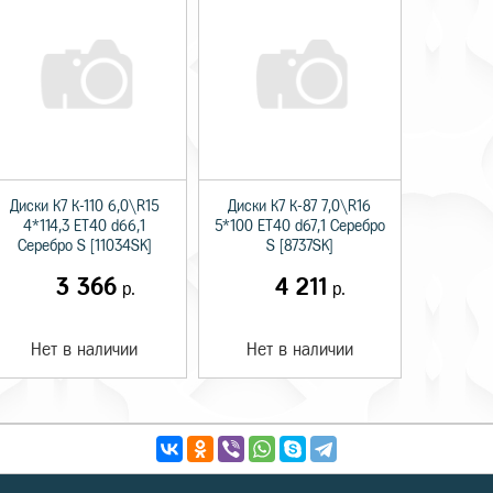
Диски К7 К-110 6,0\R15
Диски К7 К-87 7,0\R16
4*114,3 ET40 d66,1
5*100 ET40 d67,1 Серебро
Серебро S [11034SK]
S [8737SK]
3 366
4 211
р.
р.
Нет в наличии
Нет в наличии