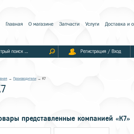
Главная
О магазине
Запчасти
Услуги
Доставка и 
Регистрация / Вход
авная
→
Производители
→ К7
К7
овары представленные компанией «К7»