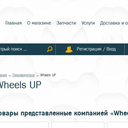
Главная
О магазине
Запчасти
Услуги
Доставка и 
Регистрация / Вход
авная
→
Производители
→ Wheels UP
Wheels UP
овары представленные компанией «Whee