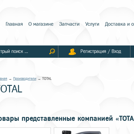
Главная
О магазине
Запчасти
Услуги
Доставка и 
Регистрация / Вход
авная
→
Производители
→ TOTAL
TOTAL
овары представленные компанией «TOTA