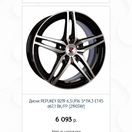
Диски RЕPLIKEY B219 6,5\R16 5*114,3 ET45
d67,1 BK/FP [21907AY]
6 093
р.
Нет в наличии