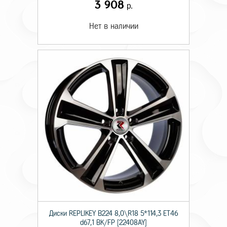
3 908
р.
Нет в наличии
Диски RЕPLIKEY B224 8,0\R18 5*114,3 ET46
d67,1 BK/FP [22408AY]