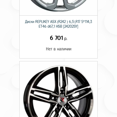
Диски RЕPLIKEY ASX (R242 ) 6,5\R17 5*114,3
ET46 d67,1 HSB [24202SY]
6 701
р.
Нет в наличии