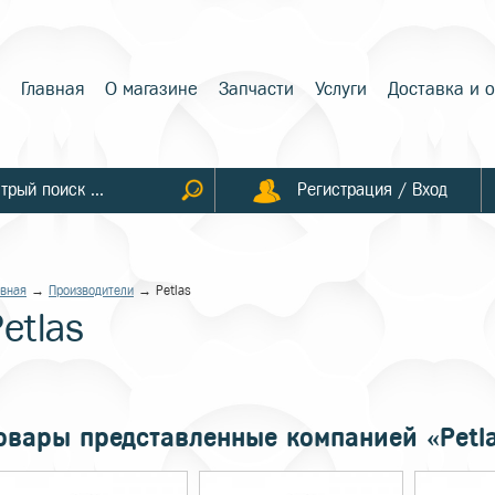
Главная
О магазине
Запчасти
Услуги
Доставка и 
Регистрация / Вход
авная
→
Производители
→ Petlas
etlas
овары представленные компанией «Petl