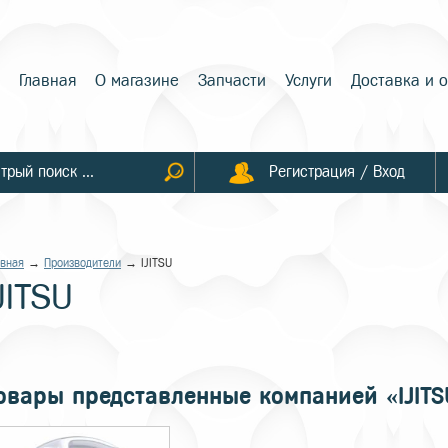
Главная
О магазине
Запчасти
Услуги
Доставка и 
Регистрация / Вход
авная
→
Производители
→ IJITSU
JITSU
овары представленные компанией «IJITS