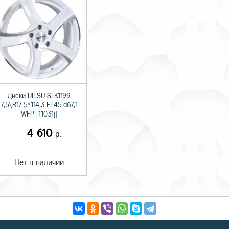
Диски IJITSU SLK1199
7,5\R17 5*114,3 ET45 d67,1
WFP [11031j]
4 610
р.
Нет в наличии