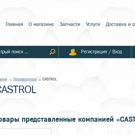
Главная
О магазине
Запчасти
Услуги
Доставка и 
Регистрация / Вход
авная
→
Производители
→ CASTROL
CASTROL
овары представленные компанией «CAS