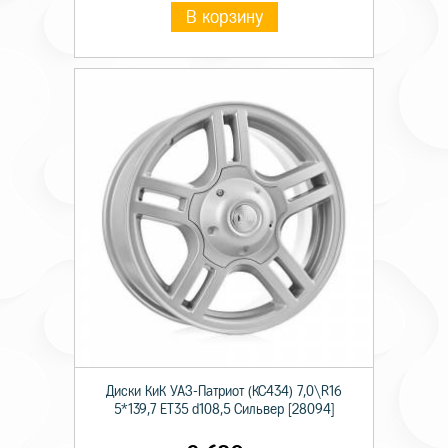
В корзину
Диски КиК УАЗ-Патриот (КС434) 7,0\R16
5*139,7 ET35 d108,5 Сильвер [28094]