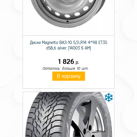
Происхождение
Импортная
Сезон резины
Летняя
Диаметр
15
Диски Magnetto ВАЗ-10 5,5\R14 4*98 ET35
Ширина
195
d58,6 silver [14003 S AM]
Профиль
80
1 826
р.
Шипы
н/ш.
Осталось: больше 10 шт.
В корзину
Индекс скорости
N
Индекс нагрузки
107/105
Тип авто
C